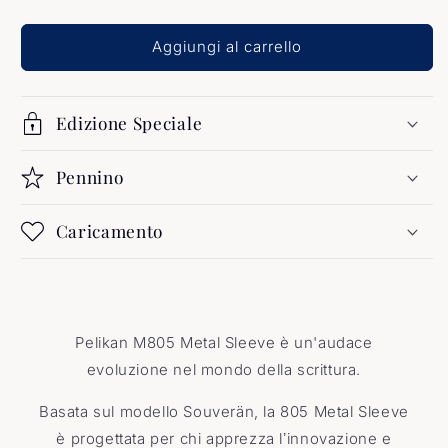
Sleeve
Sleeve
Aggiungi al carrello
Edizione Speciale
Pennino
Caricamento
Pelikan M805 Metal Sleeve è un'audace
evoluzione nel mondo della scrittura.
Basata sul modello Souverän, la 805 Metal Sleeve
è progettata per chi apprezza l
ʼ
innovazione e