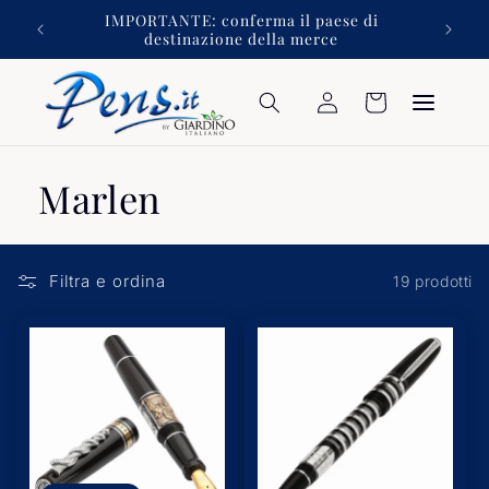
Vai
izioni
IMPORTANTE: conferma il paese di
direttamente
destinazione della merce
ai contenuti
Accedi
Carrello
Marlen
Filtra e ordina
19 prodotti