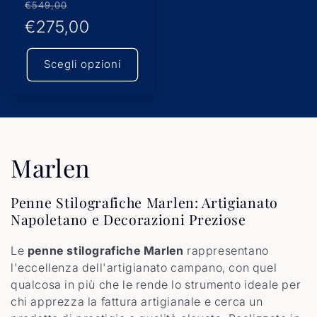
Prezzo
Prezzo
€549,00
di
€275,00
scontato
listino
Scegli opzioni
C
Marlen
o
Penne Stilografiche Marlen: Artigianato
Napoletano e Decorazioni Preziose
l
l
Le
penne stilografiche Marlen
rappresentano
l'eccellenza dell'artigianato campano, con quel
e
qualcosa in più che le rende lo strumento ideale per
chi apprezza la fattura artigianale e cerca un