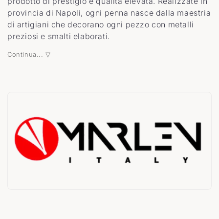
z
prodotto di prestigio e qualità elevata. Realizzate in
provincia di Napoli, ogni penna nasce dalla maestria
i
di artigiani che decorano ogni pezzo con metalli
preziosi e smalti elaborati.
o
Continua... ▽
n
e
: