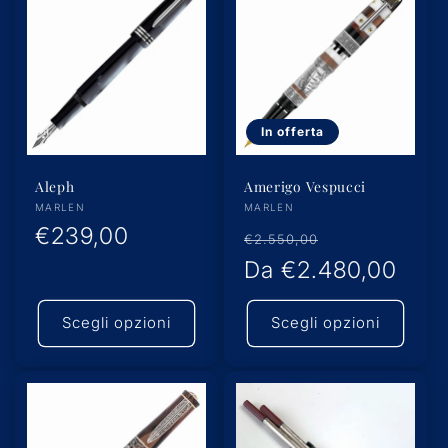
In offerta
Aleph
Amerigo Vespucci
Produttore:
Produttore:
MARLEN
MARLEN
Prezzo
€239,00
Prezzo
Prezzo
€2.550,00
di
di
Da
€2.480,00
scontato
listino
listino
Scegli opzioni
Scegli opzioni