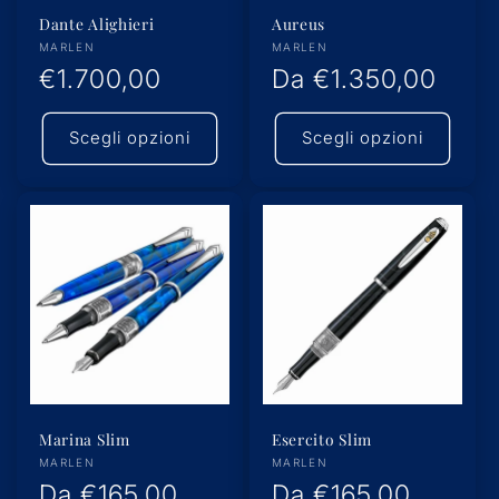
Dante Alighieri
Aureus
Produttore:
Produttore:
MARLEN
MARLEN
Prezzo
€1.700,00
Prezzo
Da
€1.350,00
di
di
Scegli opzioni
Scegli opzioni
listino
listino
Marina Slim
Esercito Slim
Produttore:
Produttore:
MARLEN
MARLEN
Prezzo
Da
€165,00
Prezzo
Da
€165,00