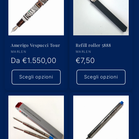
Amerigo Vespucci Tour
Refill roller 5888
Produttore:
Produttore:
MARLEN
MARLEN
Prezzo
Da
€1.550,00
Prezzo
€7,50
di
di
Scegli opzioni
Scegli opzioni
listino
listino