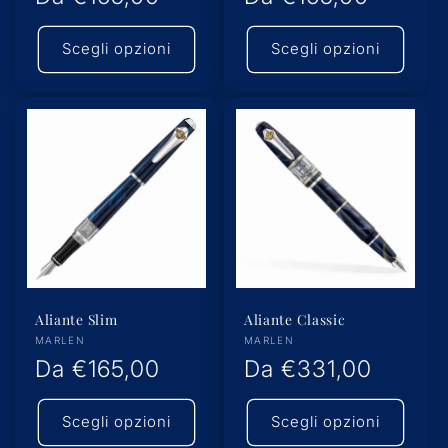
di
di
Scegli opzioni
Scegli opzioni
listino
listino
Aliante Slim
Aliante Classic
Produttore:
Produttore:
MARLEN
MARLEN
Prezzo
Da
€165,00
Prezzo
Da
€331,00
di
di
Scegli opzioni
Scegli opzioni
listino
listino