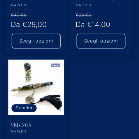
Produttore:
Produttore:
MARLEN
MARLEN
Prezzo
Prezzo
Prezzo
Prezzo
€40,00
€20,00
di
Da
€29,00
scontato
di
Da
€14,00
scontato
listino
listino
Scegli opzioni
Scegli opzioni
Esaurito
Vitis NOS
Produttore:
MARLEN