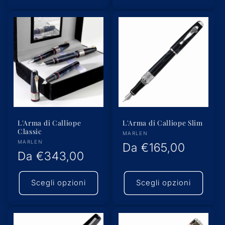
L'Arma di Calliope
L'Arma di Calliope Slim
Classic
Produttore:
MARLEN
Produttore:
MARLEN
Prezzo
Da
€165,00
Prezzo
Da
€343,00
di
di
listino
Scegli opzioni
Scegli opzioni
listino