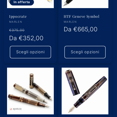
In offerta
Ippocrate
HTF Geneve Symbol
Produttore:
Produttore:
MARLEN
MARLEN
Prezzo
Prezzo
Prezzo
Da
€665,00
€375,00
di
Da
€352,00
scontato
di
listino
listino
Scegli opzioni
Scegli opzioni