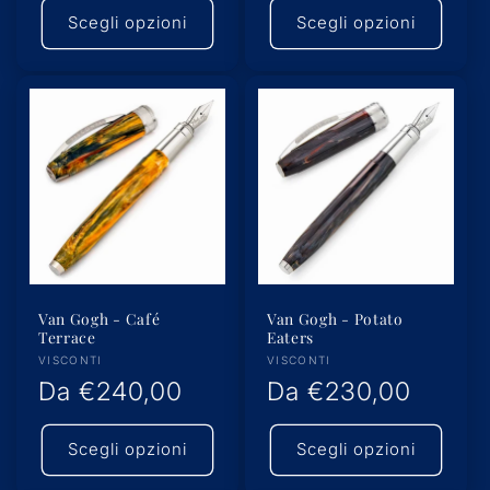
di
di
Scegli opzioni
Scegli opzioni
listino
listino
Van Gogh - Café
Van Gogh - Potato
Terrace
Eaters
Produttore:
Produttore:
VISCONTI
VISCONTI
Prezzo
Da
€240,00
Prezzo
Da
€230,00
di
di
Scegli opzioni
Scegli opzioni
listino
listino