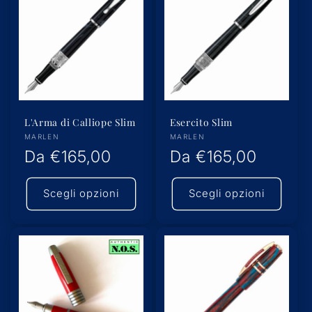
L'Arma di Calliope Slim
Esercito Slim
Produttore:
Produttore:
MARLEN
MARLEN
Prezzo
Da
€165,00
Prezzo
Da
€165,00
di
di
Scegli opzioni
Scegli opzioni
listino
listino