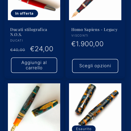
In offerta
Ducati stilografica
Homo Sapiens - Legacy
N.O.S.
Produttore:
VISCONTI
Produttore:
DUCATI
Prezzo
€1.900,00
Prezzo
Prezzo
€24,00
€40,00
di
di
scontato
Aggiungi al
listino
Scegli opzioni
listino
carrello
Esaurito