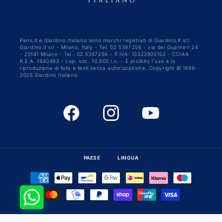
Pens.it e Giardino Italiano sono marchi registrati di Giardino.it srl.
Giardino.it srl - Milano, Italy - Tel. 02 5397256 - via dei Guarneri 24
- 20141 Milano - Tel.: 02 5397256 - P.IVA: 13323900152 - CCIAA
R.E.A. 1640493 - cap. soc. 10.000 i.v. - È proibito l'uso e la
riproduzione di foto e testi senza autorizzazione. Copyright © 1996-
2026 Giardino Italiano
Facebook
Instagram
YouTube
PAESE
LINGUA
Metodi
di
pagamento