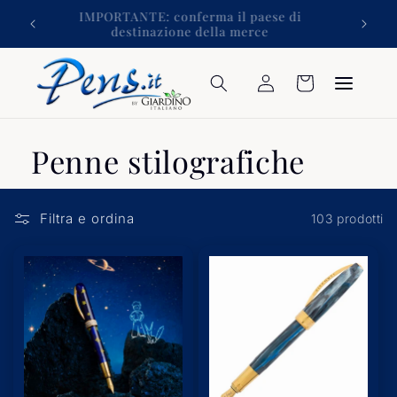
Vai
izioni
IMPORTANTE: conferma il paese di
direttamente
destinazione della merce
ai contenuti
Accedi
Carrello
Penne stilografiche
Filtra e ordina
103 prodotti