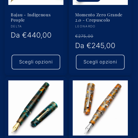
Bajau - Indigenous
Momento Zero Grande
People
2.0 - Crepuscolo
Produttore:
Produttore:
DELTA
LEONARDO
Prezzo
Da
€440,00
Prezzo
Prezzo
€275,00
di
di
Da
€245,00
scontato
listino
listino
Scegli opzioni
Scegli opzioni