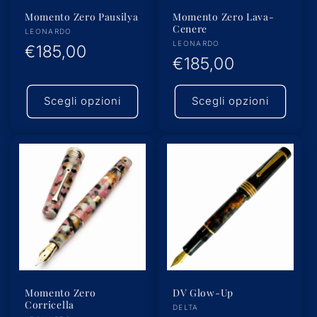
Momento Zero Pausilya
Momento Zero Lava-
Cenere
Produttore:
LEONARDO
Produttore:
LEONARDO
Prezzo
€185,00
Prezzo
€185,00
di
di
listino
Scegli opzioni
Scegli opzioni
listino
Momento Zero
DV Glow-Up
Corricella
Produttore:
DELTA