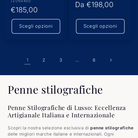
Produttore:
LEONARDO
Prezzo
Da
€198,00
Prezzo
€185,00
di
di
listino
Scegli opzioni
Scegli opzioni
listino
1
…
2
3
6
C
Penne stilografiche
o
Penne Stilografiche di Lusso: Eccellenza
l
Artigianale Italiana e Internazionale
l
Scopri la nostra selezione esclusiva di
penne stilografiche
delle migliori marche italiane e internazionali. Ogni