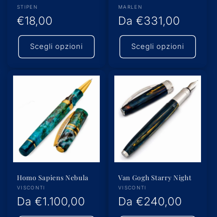
Produttore:
Produttore:
STIPEN
MARLEN
Prezzo
€18,00
Prezzo
Da
€331,00
di
di
Scegli opzioni
Scegli opzioni
listino
listino
Homo Sapiens Nebula
Van Gogh Starry Night
Produttore:
Produttore:
VISCONTI
VISCONTI
Prezzo
Da
€1.100,00
Prezzo
Da
€240,00