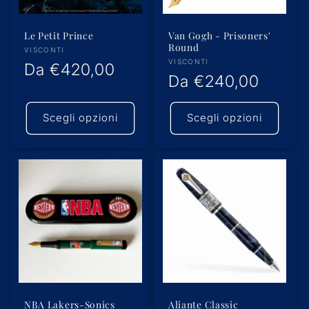
Le Petit Prince
Van Gogh - Prisoners'
Round
Produttore:
VISCONTI
Produttore:
VISCONTI
Prezzo
Da
€420,00
Prezzo
Da
€240,00
di
di
listino
Scegli opzioni
Scegli opzioni
listino
NBA Lakers-Sonics
Aliante Classic