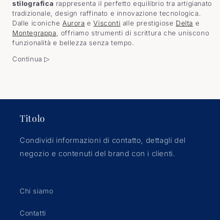
e
stilografica
rappresenta il perfetto equilibrio tra artigianato
tradizionale, design raffinato e innovazione tecnologica.
z
Dalle iconiche
Aurora
e
Visconti
alle prestigiose
Delta
e
Montegrappa
, offriamo strumenti di scrittura che uniscono
i
funzionalità e bellezza senza tempo.
Continua ▷
o
n
e
Titolo
:
Condividi informazioni di contatto, dettagli del
negozio e contenuti del brand con i clienti.
Chi siamo
Contatti