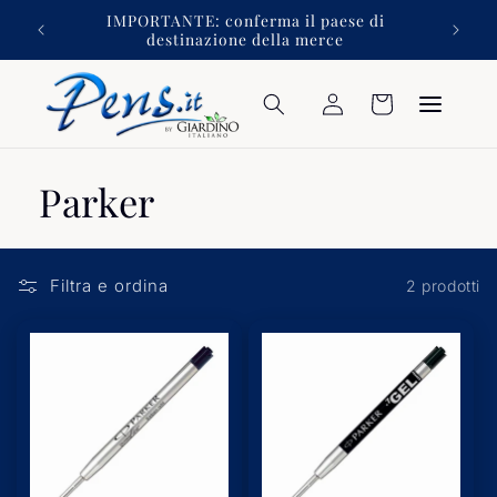
Vai
izioni
IMPORTANTE: conferma il paese di
direttamente
destinazione della merce
ai contenuti
Accedi
Carrello
Parker
Filtra e ordina
2 prodotti