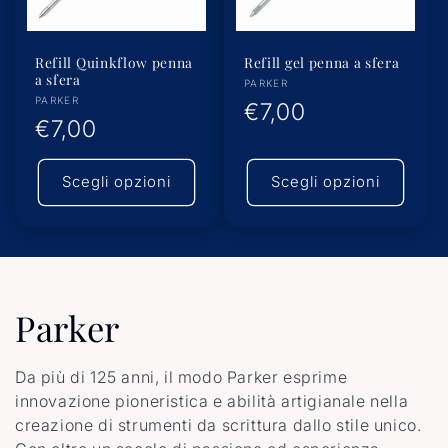
Refill Quinkflow penna
Refill gel penna a sfera
a sfera
Produttore:
PARKER
Produttore:
PARKER
Prezzo
€7,00
Prezzo
€7,00
di
di
listino
Scegli opzioni
Scegli opzioni
listino
C
Parker
o
Da più di 125 anni, il modo Parker esprime
l
innovazione pioneristica e abilità artigianale nella
creazione di strumenti da scrittura dallo stile unico.