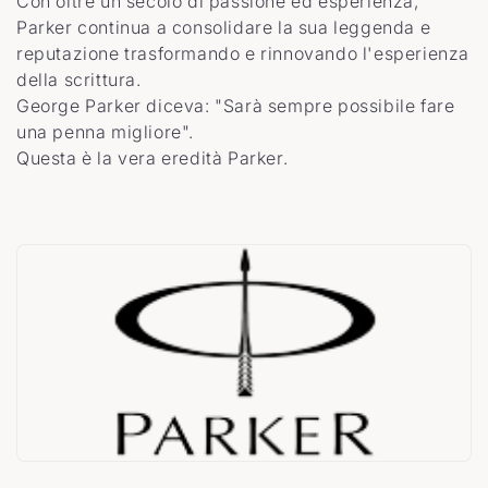
l
Con oltre un secolo di passione ed esperienza,
Parker continua a consolidare la sua leggenda e
e
reputazione trasformando e rinnovando l'esperienza
della scrittura.
z
George Parker diceva: "Sarà sempre possibile fare
una penna migliore".
i
Questa è la vera eredità Parker.
o
n
e
: